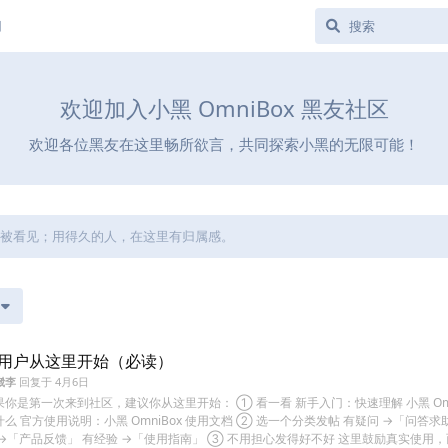
用
欢迎加入小黑 OmniBox 黑友社区
欢迎各位黑友在这里畅所欲言，共同探索小黑的无限可能！
这里被看见；用得久的人，在这里有归属感。
用户从这里开始（必读）
崴李
回复于
4月6日
果你是第一次来到社区，建议你从这里开始： ① 看一看 新手入门：快速理解 小黑 Omni
什么 官方使用说明：小黑 OmniBox 使用文档 ② 选一个分类发帖 有疑问 →「问答求
 →「产品反馈」 有经验 →「使用指南」 ③ 不用担心发得好不好 这里鼓励真实使用