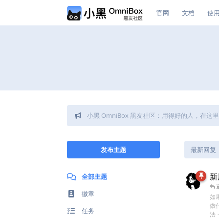
官网
文档
使
小黑 OmniBox 黑友社区：用得好的人，在
发布主题
最新回复
新
全部主题
徽章
如
做
任务
法