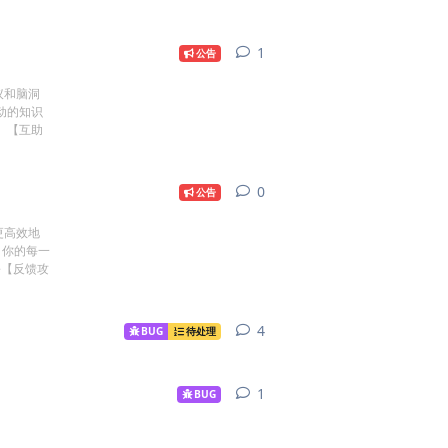
1
1
条回复
公告
议和脑洞
动的知识
： 【互助
0
0
条回复
公告
更高效地
，你的每一
份【反馈攻
4
4
条回复
BUG
待处理
1
1
条回复
BUG