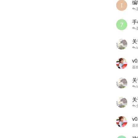
编
I
手
7
关
l
v0
荔
关
l
关
v0
荔