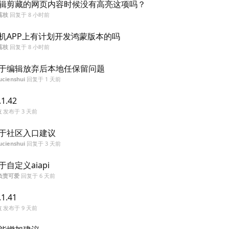
辑剪藏的网页内容时候没有高亮这项吗？
荔枝
回复于
8 小时前
机APP上有计划开发鸿蒙版本的吗
荔枝
回复于
8 小时前
于编辑放弃后本地任保留问题
ucienshui
回复于
1 天前
.1.42
枝
发布于
3 天前
于社区入口建议
ucienshui
回复于
3 天前
于自定义aiapi
负责可爱
回复于
6 天前
.1.41
枝
发布于
9 天前