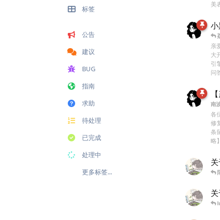
美
标签
小
公告
亲
建议
大
引
BUG
问
指南
【
求助
南
各
待处理
修
条
已完成
略
处理中
关
更多标签...
关
l