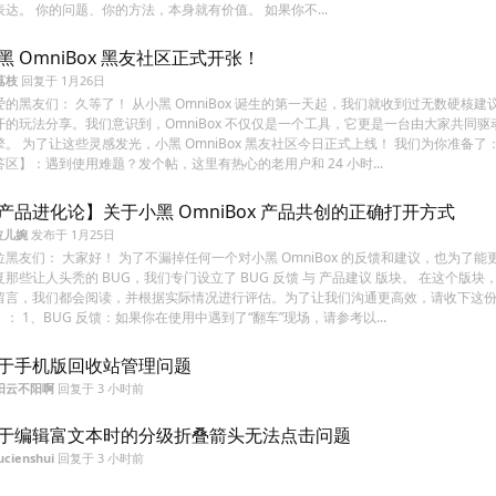
表达。 你的问题、你的方法，本身就有价值。 如果你不...
黑 OmniBox 黑友社区正式开张！
荔枝
回复于
1月26日
爱的黑友们： 久等了！ 从小黑 OmniBox 诞生的第一天起，我们就收到过无数硬核建
开的玩法分享。我们意识到，OmniBox 不仅仅是一个工具，它更是一台由大家共同驱
擎。 为了让这些灵感发光，小黑 OmniBox 黑友社区今日正式上线！ 我们为你准备了
答区】：遇到使用难题？发个帖，这里有热心的老用户和 24 小时...
产品进化论】关于小黑 OmniBox 产品共创的正确打开方式
波儿婉
发布于
1月25日
位黑友们： 大家好！ 为了不漏掉任何一个对小黑 OmniBox 的反馈和建议，也为了能
复那些让人头秃的 BUG，我们专门设立了 BUG 反馈 与 产品建议 版块。 在这个版块
留言，我们都会阅读，并根据实际情况进行评估。为了让我们沟通更高效，请收下这
】： 1、BUG 反馈：如果你在使用中遇到了“翻车”现场，请参考以...
于手机版回收站管理问题
阳云不阳啊
回复于
3 小时前
于编辑富文本时的分级折叠箭头无法点击问题
ucienshui
回复于
3 小时前