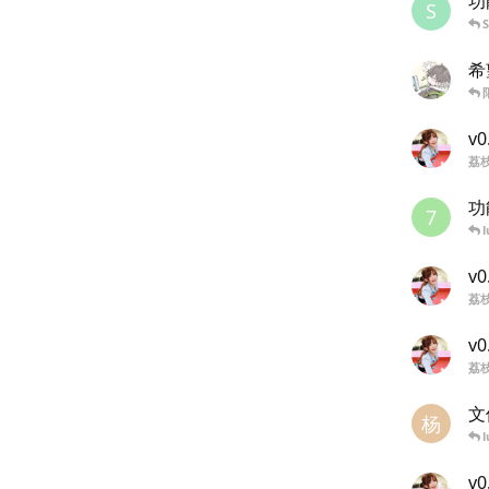
功
S
希
v0
荔
功
7
l
v0
荔
v0
荔
文
杨
l
v0