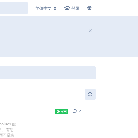
简体中文
登录
4
4
条回复
指南
Box 能
助」 有想
，而不是完