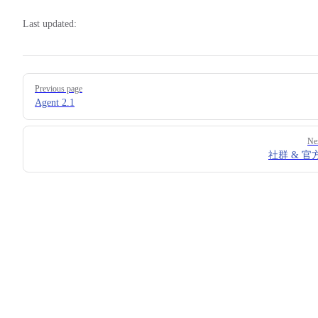
Last updated:
Pager
Previous page
Agent 2.1
Ne
社群 & 官