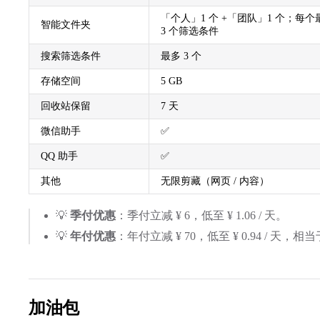
「个人」1 个 +「团队」1 个；每个
智能文件夹
3 个筛选条件
搜索筛选条件
最多 3 个
存储空间
5 GB
回收站保留
7 天
微信助手
✅
QQ 助手
✅
其他
无限剪藏（网页 / 内容）
💡
季付优惠
：季付立减 ¥ 6，低至 ¥ 1.06 / 天。
💡
年付优惠
：年付立减 ¥ 70，低至 ¥ 0.94 / 天，相
加油包