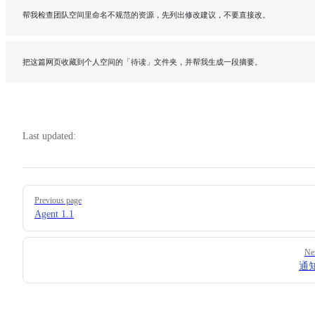
帮我检查团队空间里命名不规范的资源，先列出修改建议，不要直接改。
把这篇网页收藏到个人空间的「待读」文件夹，并帮我生成一段摘要。
Last updated:
Pager
Previous page
Agent 1.1
Ne
通