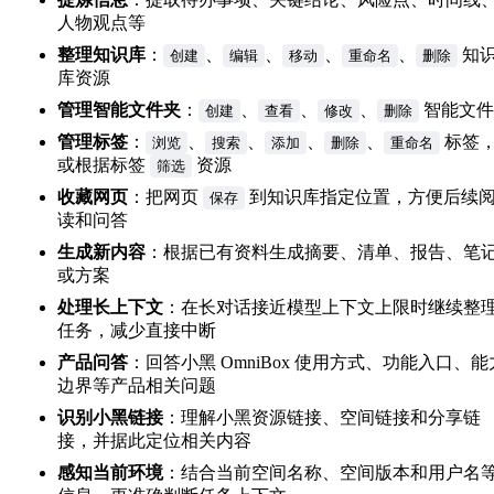
人物观点等
整理知识库
：
、
、
、
、
知
创建
编辑
移动
重命名
删除
库资源
管理智能文件夹
：
、
、
、
智能文件
创建
查看
修改
删除
管理标签
：
、
、
、
、
标签
浏览
搜索
添加
删除
重命名
或根据标签
资源
筛选
收藏网页
：把网页
到知识库指定位置，方便后续
保存
读和问答
生成新内容
：根据已有资料生成摘要、清单、报告、笔
或方案
处理长上下文
：在长对话接近模型上下文上限时继续整
任务，减少直接中断
产品问答
：回答小黑 OmniBox 使用方式、功能入口、能
边界等产品相关问题
识别小黑链接
：理解小黑资源链接、空间链接和分享链
接，并据此定位相关内容
感知当前环境
：结合当前空间名称、空间版本和用户名